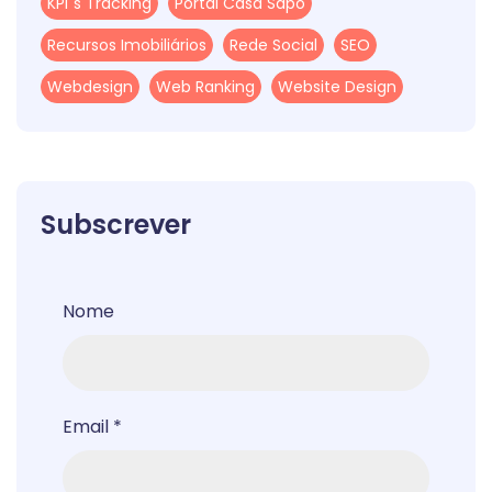
KPi´s Tracking
Portal Casa Sapo
Recursos Imobiliários
Rede Social
SEO
Webdesign
Web Ranking
Website Design
Subscrever
Nome
Email
*