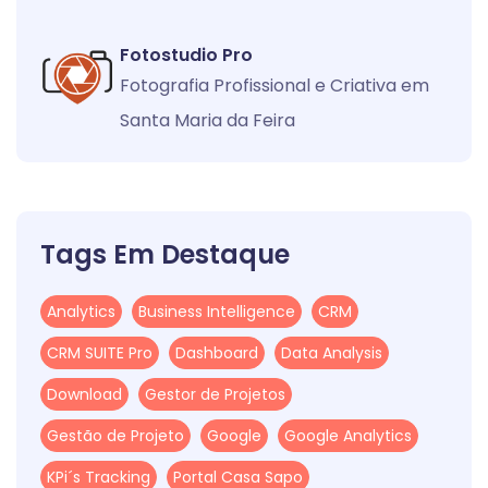
Fotostudio Pro
Fotografia Profissional e Criativa em
Santa Maria da Feira
Tags Em Destaque
Analytics
Business Intelligence
CRM
CRM SUITE Pro
Dashboard
Data Analysis
Download
Gestor de Projetos
Gestão de Projeto
Google
Google Analytics
KPi´s Tracking
Portal Casa Sapo