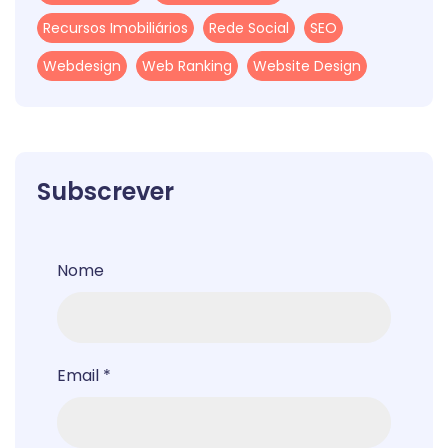
Recursos Imobiliários
Rede Social
SEO
Webdesign
Web Ranking
Website Design
Subscrever
Nome
Email
*