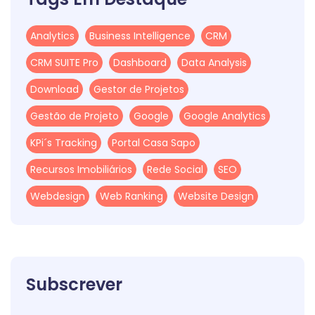
Analytics
Business Intelligence
CRM
CRM SUITE Pro
Dashboard
Data Analysis
Download
Gestor de Projetos
Gestão de Projeto
Google
Google Analytics
KPi´s Tracking
Portal Casa Sapo
Recursos Imobiliários
Rede Social
SEO
Webdesign
Web Ranking
Website Design
Subscrever