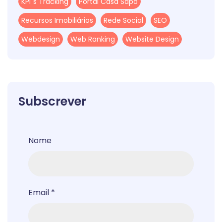
KPi´s Tracking
Portal Casa Sapo
Recursos Imobiliários
Rede Social
SEO
Webdesign
Web Ranking
Website Design
Subscrever
Nome
Email
*