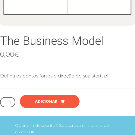
The Business Model
0,00
€
Defina os pontos fortes e direção do sua startup!
Quantidade
ADICIONAR
de
The
Business
Model
Quer um desconto? Subscreva um plano de
assinatura!