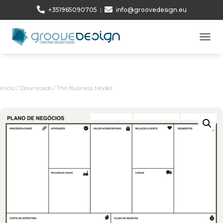
+351965090705
|
info@groovedesign.eu
A
L
T
E
R
Início
/
Downloads
/ The Business Model
N
A
R
A
N
A
V
E
G
A
Ç
Ã
O