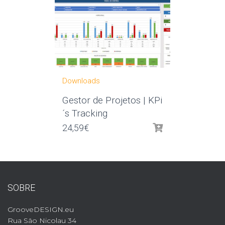
Downloads
Gestor de Projetos | KPi
´s Tracking
24,59
€
SOBRE
GrooveDESIGN.eu
Rua São Nicolau 34