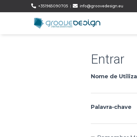
+351965090705
|
info@groovedesign.eu
Entrar
Nome de Utiliza
Palavra-chave