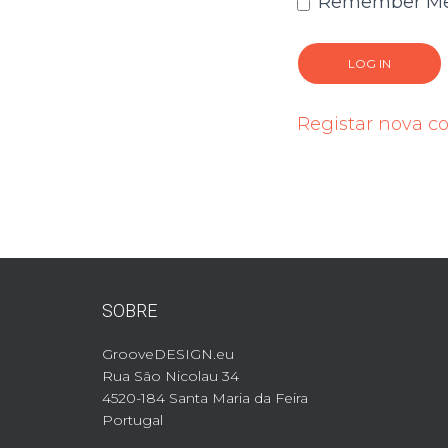
Remember M
Registar nova c
SOBRE
GrooveDESIGN.eu
Rua São Nicolau 34
4520-184 Santa Maria da Feira
Portugal