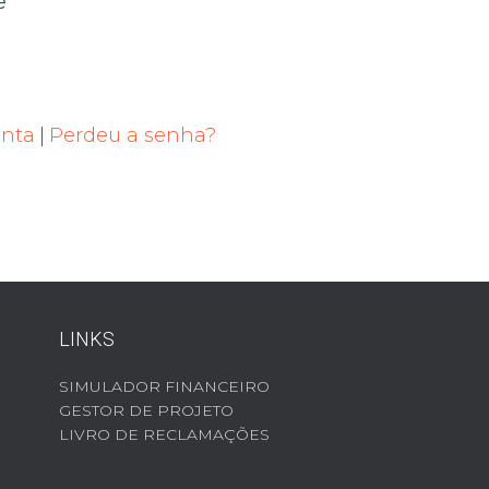
e
onta
|
Perdeu a senha?
LINKS
SIMULADOR FINANCEIRO
GESTOR DE PROJETO
LIVRO DE RECLAMAÇÕES